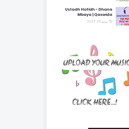
Ustadh Hafidh - Dhana
Mbaya | Qaswida
يونيو 28, 2023