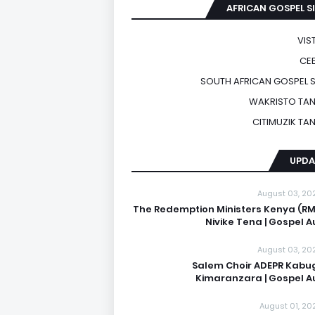
AFRICAN GOSPEL S
VIS
CE
SOUTH AFRICAN GOSPEL
WAKRISTO TAN
CITIMUZIK TA
UPDA
August 03, 20
The Redemption Ministers Kenya (RM
Nivike Tena | Gospel A
August 03, 20
Salem Choir ADEPR Kabu
Kimaranzara | Gospel A
August 01, 20