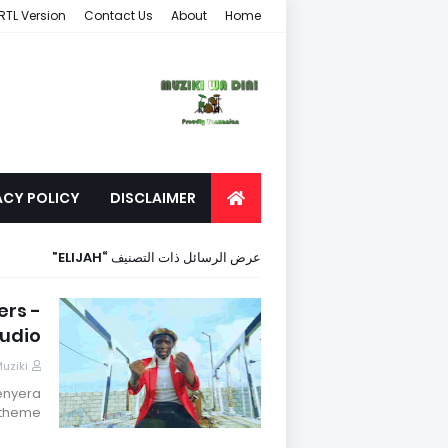
RTL Version
Contact Us
About
Home
ACY POLICY
DISCLAIMER
ELIJAH
عرض الرسائل ذات التصنيف
ers -
udio
uziki
enyera
theme …