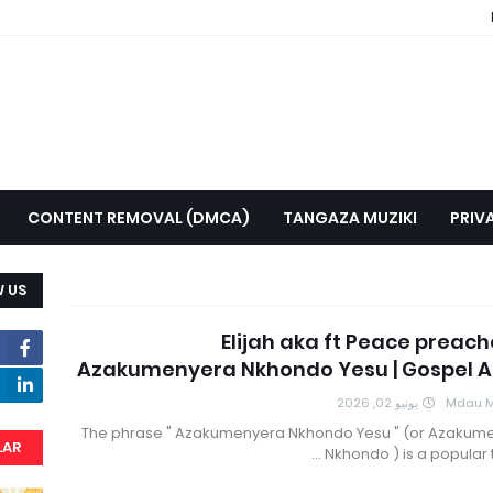
CONTENT REMOVAL (DMCA)
TANGAZA MUZIKI
PRIV
 US
Elijah aka ft Peace preach
Azakumenyera Nkhondo Yesu | Gospel A
يونيو 02, 2026
Mdau M
The phrase " Azakumenyera Nkhondo Yesu " (or Azakum
LAR
Nkhondo ) is a popular 