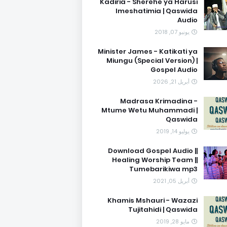
Kadiria - Sherehe ya Harusi
Imeshatimia | Qaswida
Audio
يونيو 07, 2018
Minister James - Katikati ya
Miungu (Special Version) |
Gospel Audio
أبريل 21, 2026
Madrasa Krimadina -
Mtume Wetu Muhammadi |
Qaswida
يوليو 14, 2019
Download Gospel Audio ||
Healing Worship Team ||
Tumebarikiwa mp3
أبريل 05, 2021
Khamis Mshauri - Wazazi
Tujitahidi | Qaswida
مايو 28, 2019