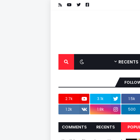
RECENTS
FOLLOW
2.7k
3.1k
1.5k
1.2k
1.8k
500
COMMENTS
RECENTS
POPU