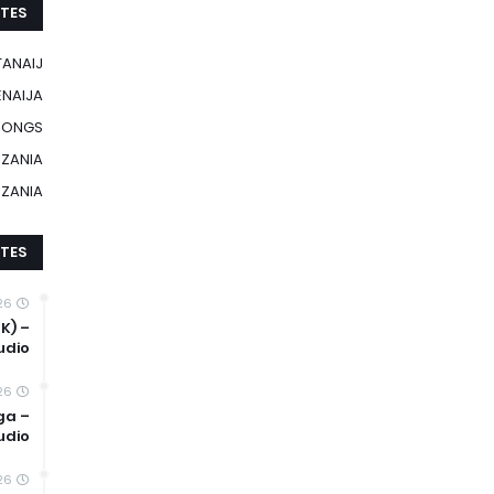
ITES
TANAIJ
ENAIJA
 SONGS
ZANIA
NZANIA
TES
26
K) –
udio
26
ga –
udio
26